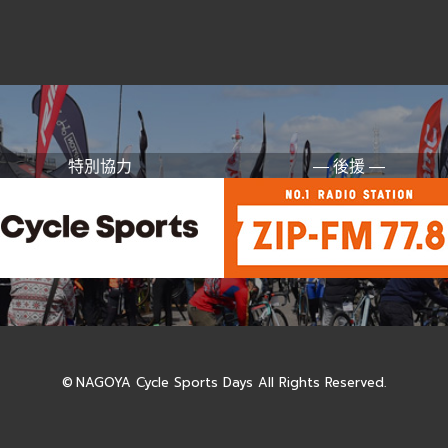
特別協力
― 後援 ―
©
NAGOYA Cycle Sports Days All Rights Reserved.