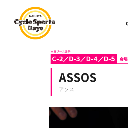
名古屋サイクルスポーツデイズ
C-2／D-3／D-4／D-5
会場
ASSOS
アソス