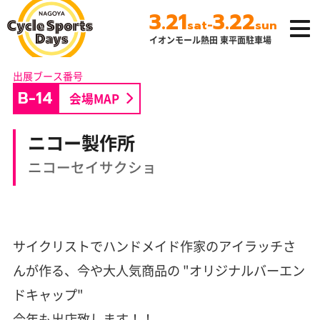
3.21
3.22
-
sat
sun
イオンモール熱田 東平面駐車場
名古屋サイクルス
ポーツデイズ
B-14
会場MAP
ニコー製作所
ニコーセイサクショ
サイクリストでハンドメイド作家のアイラッチさ
んが作る、今や大人気商品の "オリジナルバーエン
ドキャップ"
今年も出店致します！！