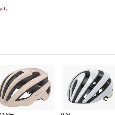
ます。
VA Mips
AURA